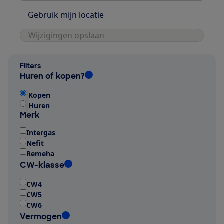
Gebruik mijn locatie
Wijzigingen opslaan
Filters
Huren of kopen?
Kopen
Huren
Merk
Intergas
Nefit
Remeha
CW-klasse
CW4
CW5
CW6
Vermogen