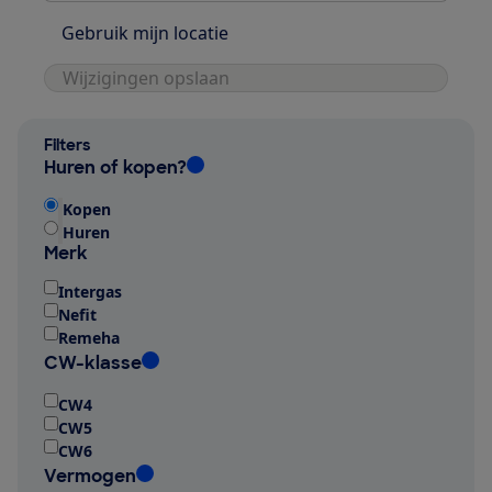
Gebruik mijn locatie
Wijzigingen opslaan
Filters
Huren of kopen?
Kopen
Huren
Merk
Intergas
Nefit
Remeha
CW-klasse
CW4
CW5
CW6
Vermogen